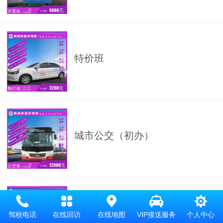
特价班
城市公交（初办）
大货常规班
驾校电话
在线回访
在线地图
VIP接送服务
个人中心